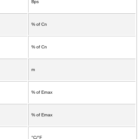
Bps
% of Cn
% of Cn
m
% of Emax
% of Emax
°C/°F