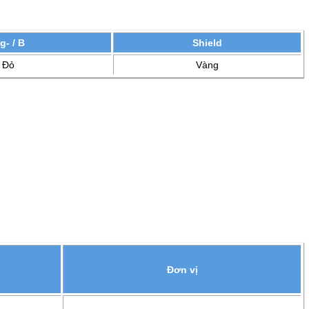
g- / B
Shield
Đỏ
Vàng
Đơn vị