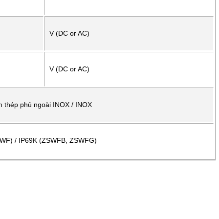
V (DC or AC)
V (DC or AC)
m thép phủ ngoài INOX / INOX
SWF) / IP69K (ZSWFB, ZSWFG)