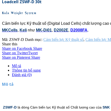
Loadcell ZSWF-D 30t
Kala Weight System
Cảm biến lực Kỹ thuật số (Digital Load Cells) chất lượng cao
MKCells
,
Keli
như
MK-Di01
,
D2002E
,
D2008FA
.
Mã:
ZSWF-D
Danh mục:
Cảm biến lực Kỹ thuật số
,
Cảm biến lực M
Share this
Share on Facebook
Share
Share on Twitter
Tweet
Share on Pinterest
Share
Mô tả
Thông tin bổ sung
Đánh giá (0)
Mô tả
ZSWF-D
là dòng Cảm biến lực Kỹ thuật số Chất lượng cao của
SNK 