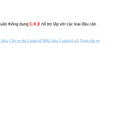
chuẩn thông dụng
C
,
K
,
E
hỗ trợ lắp với các loại đầu cân
 Silo
,
Cân xe tải
,
Loadcell MKCells
,
Loadcell số
,
Trạm cân xe