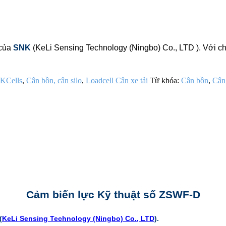
 của
SNK
(KeLi Sensing Technology (Ningbo) Co., LTD ). Với 
KCells
,
Cân bồn, cân silo
,
Loadcell Cân xe tải
Từ khóa:
Cân bồn
,
Cân
Cảm biến lực Kỹ thuật số ZSWF-D
(
KeLi Sensing Technology (Ningbo) Co., LTD
).