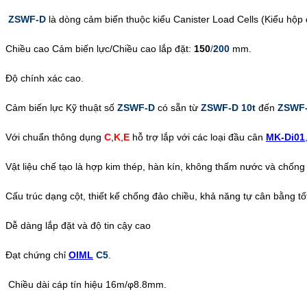
ZSWF-D
là dòng cảm biến thuộc kiểu Canister Load Cells (Kiểu hộp 
Chiều cao Cảm biến lực/Chiều cao lắp đặt:
150
/
200
mm.
Độ chính xác cao.
Cảm biến lực Kỹ thuật số
ZSWF-D
có sẵn từ
ZSWF-D 10t
đến
ZSWF-
Với chuẩn thông dụng
C
,
K
,
E
hỗ trợ lắp với các loại đầu cân
MK-Di01
Vật liệu chế tạo là hợp kim thép, hàn kín, không thấm nước và chốn
Cấu trúc dạng cột, thiết kế chống đảo chiều, khả năng tự cân bằng tố
Dễ dàng lắp đặt và độ tin cậy cao
Đạt chứng chỉ
OIML
C5
.
Chiều dài cáp tín hiệu 16m/φ8.8mm
.