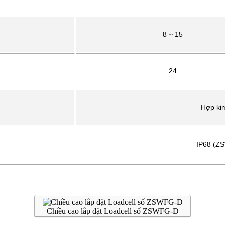
8 ~ 15
24
Hợp ki
IP68 (Z
Chiều cao lắp đặt Loadcell số ZSWFG-D