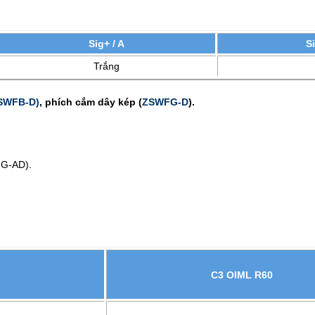
Sig+ / A
Si
Trắng
SWFB-D
)
,
phích cắm dây kép (
ZSWFG-D
).
FG-AD).
C3 OIML R60