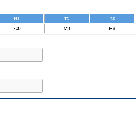
H3
T1
T2
200
M8
M8