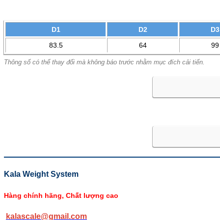
D1
D2
D3
83.5
64
99
Thông số có thể thay đổi mà không báo trước nhằm mục đích cải tiến.
Kala Weight System
Hàng chính hãng, Chất lượng cao
kalascale@gmail.com