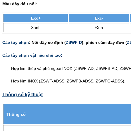
Màu dây đấu nối:
Exc+
Exc-
Xanh
Đen
C
ác tùy chọn
: Nối dây cố định (
ZSWF-D
),
phích cắm dây đơn (
Z
Các tùy chọn vật liệu chế tạo:
Hợp kim thép và phủ ngoài INOX (ZSWF-AD, ZSWFB-AD, ZSW
Hợp kim INOX (ZSWF-ADSS, ZSWFB-ADSS, ZSWFG-ADSS).
Thông số kỹ thuật
Thông số