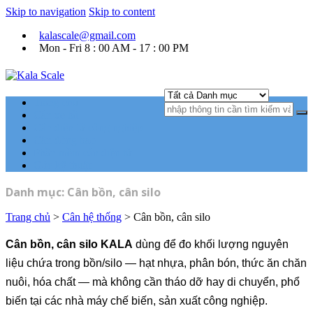
Skip to navigation
Skip to content
kalascale@gmail.com
Mon - Fri 8 : 00 AM - 17 : 00 PM
Kala Scale
Kỹ thuật tự động hóa Ngành cân điện tử.
Trang chủ
Cân xe tải
Cân điện tử công nghiệp
Cân đóng bao
Phần mềm cân điện tử
Góc kỹ thuật
Danh mục:
Cân bồn, cân silo
Trang chủ
>
Cân hệ thống
> Cân bồn, cân silo
Cân bồn, cân silo KALA
dùng để đo khối lượng nguyên
liệu chứa trong bồn/silo — hạt nhựa, phân bón, thức ăn chăn
nuôi, hóa chất — mà không cần tháo dỡ hay di chuyển, phổ
biến tại các nhà máy chế biến, sản xuất công nghiệp.