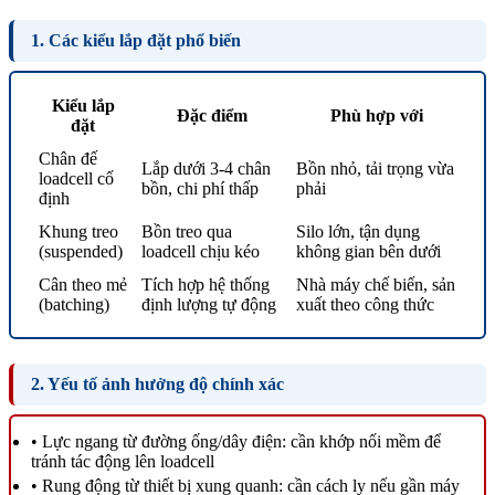
1. Các kiểu lắp đặt phổ biến
Kiểu lắp
Đặc điểm
Phù hợp với
đặt
Chân đế
Lắp dưới 3-4 chân
Bồn nhỏ, tải trọng vừa
loadcell cố
bồn, chi phí thấp
phải
định
Khung treo
Bồn treo qua
Silo lớn, tận dụng
(suspended)
loadcell chịu kéo
không gian bên dưới
Cân theo mẻ
Tích hợp hệ thống
Nhà máy chế biến, sản
(batching)
định lượng tự động
xuất theo công thức
2. Yếu tố ảnh hưởng độ chính xác
• Lực ngang từ đường ống/dây điện: cần khớp nối mềm để
tránh tác động lên loadcell
• Rung động từ thiết bị xung quanh: cần cách ly nếu gần máy