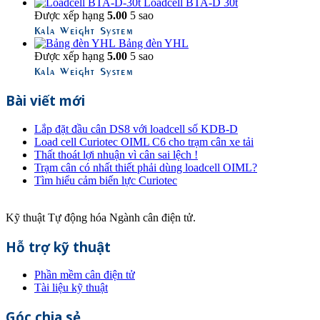
Loadcell BTA-D 30t
Được xếp hạng
5.00
5 sao
Kala Weight System
Bảng đèn YHL
Được xếp hạng
5.00
5 sao
Kala Weight System
Bài viết mới
Lắp đặt đầu cân DS8 với loadcell số KDB-D
Load cell Curiotec OIML C6 cho trạm cân xe tải
Thất thoát lợi nhuận vì cân sai lệch !
Trạm cân có nhất thiết phải dùng loadcell OIML?
Tìm hiểu cảm biến lực Curiotec
Kỹ thuật Tự động hóa Ngành cân điện tử.
Hỗ trợ kỹ thuật
Phần mềm cân điện tử
Tài liệu kỹ thuật
Góc chia sẻ