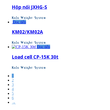
Hộp nối JXHG-S
Kala Weight System
Đọc tiếp
KM02/KM02A
Kala Weight System
Đọc tiếp
Load cell CP-15K 30t
Kala Weight System
1
2
3
4
5
6
→