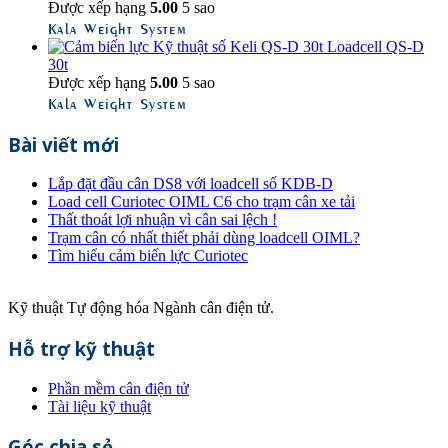
Được xếp hạng
5.00
5 sao
Kala Weight System
Loadcell QS-D
30t
Được xếp hạng
5.00
5 sao
Kala Weight System
Bài viết mới
Lắp đặt đầu cân DS8 với loadcell số KDB-D
Load cell Curiotec OIML C6 cho trạm cân xe tải
Thất thoát lợi nhuận vì cân sai lệch !
Trạm cân có nhất thiết phải dùng loadcell OIML?
Tìm hiểu cảm biến lực Curiotec
Kỹ thuật Tự động hóa Ngành cân điện tử.
Hỗ trợ kỹ thuật
Phần mềm cân điện tử
Tài liệu kỹ thuật
Góc chia sẻ