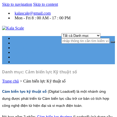
Skip to navigation
Skip to content
kalascale@gmail.com
Mon - Fri 8 : 00 AM - 17 : 00 PM
Kala Scale
Kỹ thuật tự động hóa Ngành cân điện tử.
Trang chủ
Cân xe tải
Cân điện tử công nghiệp
Cân đóng bao
Phần mềm cân điện tử
Góc kỹ thuật
Danh mục:
Cảm biến lực Kỹ thuật số
Trang chủ
> Cảm biến lực Kỹ thuật số
Cảm biến lực kỹ thuật số
(Digital Loadcell) là một nhánh ứng
dụng được phát triển từ Cảm biến lực cầu trở cơ bản có tích hợp
công nghệ điện tử hiện đại và vi mạch điện toán
.
Nó bao gồm 2 phần:
Cảm biến lực thường
(Loadcell) (sử dụng cầu