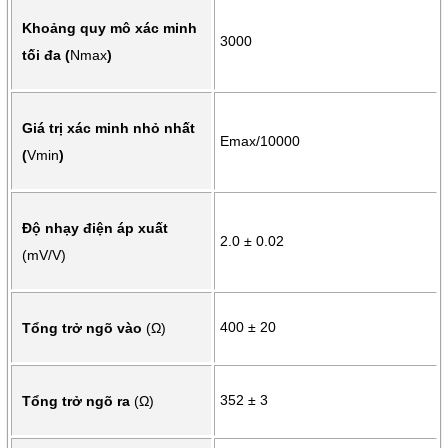
Khoảng quy mô xác minh
3000
tối đa (
Nmax
)
Giá trị xác minh nhỏ nhất
Emax/10000
(
Vmin
)
Độ nhạy điện áp xuất
2.0 ± 0.02
(mV/V)
400 ± 20
Tổng trở ngõ vào
(Ω)
352 ± 3
Tổng trở ngõ ra
(Ω)