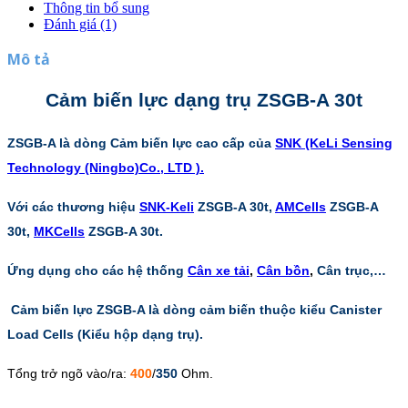
Thông tin bổ sung
Đánh giá (1)
Mô tả
Cảm biến lực dạng trụ ZSGB-A 30t
ZSGB-A là dòng Cảm biến lực cao cấp của
SNK (KeLi Sensing
Technology (Ningbo)Co., LTD ).
Với các thương hiệu
SNK-Keli
ZSGB-A 30t,
AMCells
ZSGB-A
30t,
MKCells
ZSGB-A 30t.
Ứng dụng cho các hệ thống
Cân xe tải
,
Cân bồn
,
Cân trục,…
Cảm biến lực ZSGB-A là dòng cảm biến thuộc kiểu Canister
Load Cells (Kiểu hộp dạng trụ).
Tổng trở ngõ vào/ra:
400
/
350
Ohm.