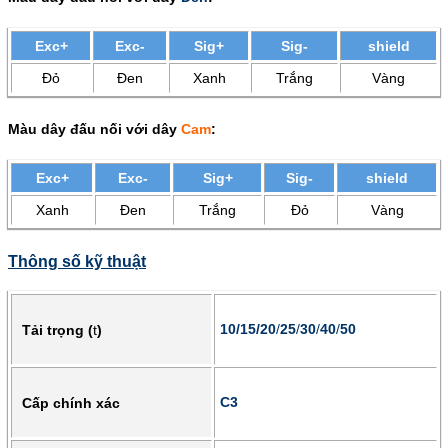
Exc+
Exc-
Sig+
Sig-
shield
Đỏ
Đen
Xanh
Trắng
Vàng
Màu dây đấu nối với dây
Cam
:
Exc+
Exc-
Sig+
Sig-
shield
Xanh
Đen
Trắng
Đỏ
Vàng
Thông số kỹ thuật
10/15/20
/
25
/
30
/
40
/
50
Tải trọng (
t
)
C3
Cấp chính xác