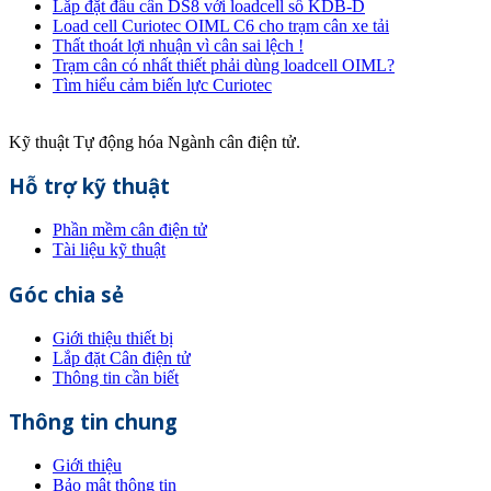
Lắp đặt đầu cân DS8 với loadcell số KDB-D
Load cell Curiotec OIML C6 cho trạm cân xe tải
Thất thoát lợi nhuận vì cân sai lệch !
Trạm cân có nhất thiết phải dùng loadcell OIML?
Tìm hiểu cảm biến lực Curiotec
Kỹ thuật Tự động hóa Ngành cân điện tử.
Hỗ trợ kỹ thuật
Phần mềm cân điện tử
Tài liệu kỹ thuật
Góc chia sẻ
Giới thiệu thiết bị
Lắp đặt Cân điện tử
Thông tin cần biết
Thông tin chung
Giới thiệu
Bảo mật thông tin