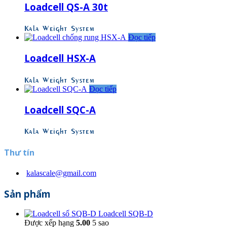
Loadcell QS-A 30t
Kala Weight System
Đọc tiếp
Loadcell HSX-A
Kala Weight System
Đọc tiếp
Loadcell SQC-A
Kala Weight System
Thư tín
kalascale@gmail.com
Sản phẩm
Loadcell SQB-D
Được xếp hạng
5.00
5 sao