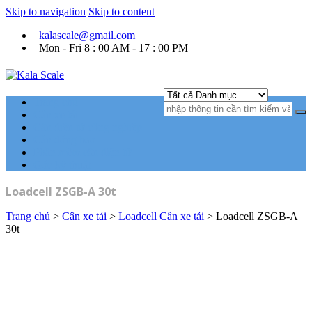
Skip to navigation
Skip to content
kalascale@gmail.com
Mon - Fri 8 : 00 AM - 17 : 00 PM
Kala Scale
Kỹ thuật tự động hóa Ngành cân điện tử.
Trang chủ
Cân xe tải
Cân điện tử công nghiệp
Cân đóng bao
Phần mềm cân điện tử
Góc kỹ thuật
Loadcell ZSGB-A 30t
Trang chủ
>
Cân xe tải
>
Loadcell Cân xe tải
> Loadcell ZSGB-A
30t