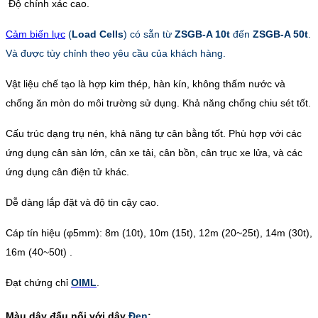
Độ chính xác cao.
Cảm biến lực
(
Load Cells
)
có sẵn từ
ZSGB-A 10t
đến
ZSGB-A 50t
.
Và được tùy chỉnh theo yêu cầu của khách hàng.
Vật liệu chế tạo là hợp kim thép, hàn kín, không thấm nước và
chống ăn mòn do môi trường sử dụng. Khả năng chống chiu sét tốt.
Cấu trúc dạng trụ nén, khả năng tự cân bằng tốt. Phù hợp với các
ứng dụng cân sàn lớn, cân xe tải, cân bồn, cân trục xe lửa, và các
ứng dụng cân điện tử khác.
Dễ dàng lắp đặt và độ tin cậy cao.
Cáp tín hiệu (φ5mm):
8m (10t), 10m (15t), 12m (20~25t), 14m (30t),
16m (40~50t) .
Đạt chứng chỉ
OIML
.
Màu dây đấu nối với dây
Đen
: