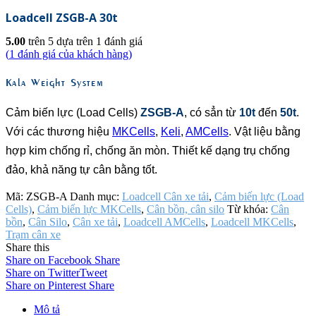
Loadcell ZSGB-A 30t
5.00
trên 5 dựa trên
1
đánh giá
(
1
đánh giá của khách hàng)
Kala Weight System
Cảm biến lực (Load Cells)
ZSGB-A
, có sẳn từ
10t
đến
50t
.
Với các thương hiệu
MKCells
,
Keli
,
AMCells
. Vật liệu bằng
hợp kim chống rỉ, chống ăn mòn. Thiết kế dạng trụ chống
đảo, khả năng tự cân bằng tốt.
Mã:
ZSGB-A
Danh mục:
Loadcell Cân xe tải
,
Cảm biến lực (Load
Cells)
,
Cảm biến lực MKCells
,
Cân bồn, cân silo
Từ khóa:
Cân
bồn
,
Cân Silo
,
Cân xe tải
,
Loadcell AMCells
,
Loadcell MKCells
,
Trạm cân xe
Share this
Share on Facebook
Share
Share on Twitter
Tweet
Share on Pinterest
Share
Mô tả