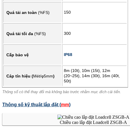
150
Quá tải an toàn
(%FS)
300
Quá tải tối đa
(%FS)
IP68
Cấp bảo vệ
8m (10t), 10m (15t), 12m
(20~25t), 14m (30t), 16m (40t,
Cáp tín hiệu (
Mét/φ5mm
)
50t)
Thông số có thể thay đổi mà không báo trước nhằm mục đích cải tiến.
Thông số kỹ thuật lắp đặt (
mm
)
Chiều cao lắp đặt Loadcell ZSGB-A