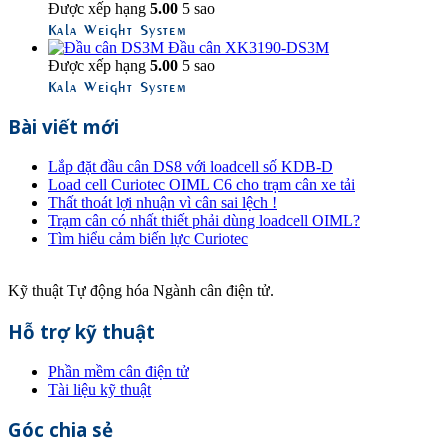
Được xếp hạng
5.00
5 sao
Kala Weight System
Đầu cân XK3190-DS3M
Được xếp hạng
5.00
5 sao
Kala Weight System
Bài viết mới
Lắp đặt đầu cân DS8 với loadcell số KDB-D
Load cell Curiotec OIML C6 cho trạm cân xe tải
Thất thoát lợi nhuận vì cân sai lệch !
Trạm cân có nhất thiết phải dùng loadcell OIML?
Tìm hiểu cảm biến lực Curiotec
Kỹ thuật Tự động hóa Ngành cân điện tử.
Hỗ trợ kỹ thuật
Phần mềm cân điện tử
Tài liệu kỹ thuật
Góc chia sẻ