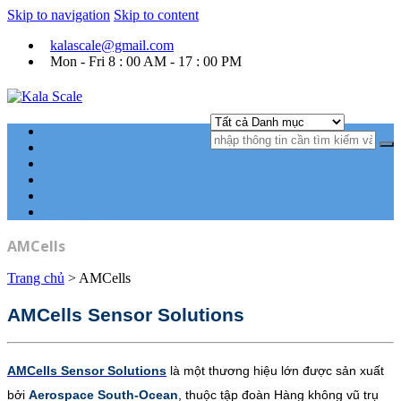
Skip to navigation
Skip to content
kalascale@gmail.com
Mon - Fri 8 : 00 AM - 17 : 00 PM
Kala Scale
Kỹ thuật tự động hóa Ngành cân điện tử.
Trang chủ
Cân xe tải
Cân điện tử công nghiệp
Cân đóng bao
Phần mềm cân điện tử
Góc kỹ thuật
AMCells
Trang chủ
>
AMCells
AMCells Sensor Solutions
AMCells Sensor Solutions
là một thương hiệu lớn được sản xuất
bởi
Aerospace South-Ocean
, thuộc tập đoàn Hàng không vũ trụ