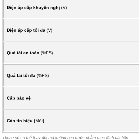
Điện áp cấp khuyến nghị
(V)
Điện áp cấp tối đa
(V)
Quá tải an toàn
(%FS)
Quá tải tối đa
(%FS)
Cấp bảo vệ
Cáp tín hiệu (
Mét
)
Thông số có thể thay đổi mà không báo trước nhằm mục đích cải tiến.