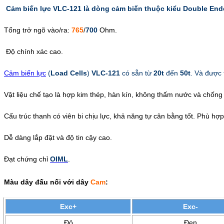
Cảm biến lực VLC-121 là dòng cảm biến thuộc kiểu Double End
Tổng trở ngõ vào/ra:
765
/
700
Ohm.
Độ chính xác cao.
Cảm biến lực
(
Load Cells
)
VLC-121
có sẵn từ
20t
đến
50t
. Và được 
Vật liệu chế tạo là hợp kim thép, hàn kín, không thấm nước và chốn
Cấu trúc thanh có viên bi chịu lực, khả năng tự cân bằng tốt. Phù hợp
Dễ dàng lắp đặt và độ tin cậy cao.
Đạt chứng chỉ
OIML
.
Màu dây đấu nối với dây
Cam
:
Exc+
Exc-
Đỏ
Đen