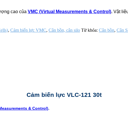
lượng cao của
VMC (Virtual Measurements & Control)
.
Vật liệ
ells)
,
Cảm biến lực VMC
,
Cân bồn, cân silo
Từ khóa:
Cân bồn
,
Cân S
Cảm biến lực VLC-121 30t
 Measurements & Control)
.