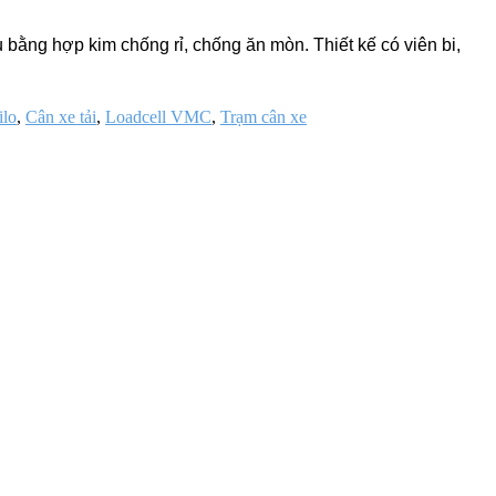
u bằng hợp kim chống rỉ, chống ăn mòn. Thiết kế có viên bi,
ilo
,
Cân xe tải
,
Loadcell VMC
,
Trạm cân xe