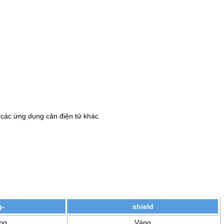
à các ứng dụng cân điện tử khác.
g-
shield
ng
Vàng