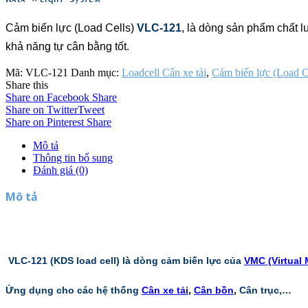
Cảm biến lực (Load Cells)
VLC-121
, là dòng sản phẩm chất 
khả năng tự cân bằng tốt.
Mã:
VLC-121
Danh mục:
Loadcell Cân xe tải
,
Cảm biến lực (Load C
Share this
Share on Facebook
Share
Share on Twitter
Tweet
Share on Pinterest
Share
Mô tả
Thông tin bổ sung
Đánh giá (0)
Mô tả
VLC-121 (KDS load cell) là dòng cảm biến lực của
VMC (Virtual
Ứng dụng cho các hệ thống
Cân xe tải
,
Cân bồn
,
Cân trục,…