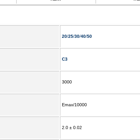
20
/
25
/
30
/
40
/
50
C3
3000
Emax/10000
2.0 ± 0.02