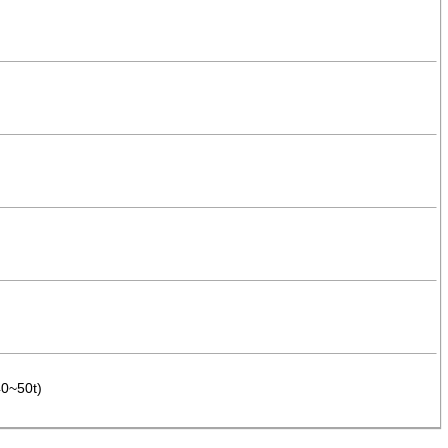
40~50t)