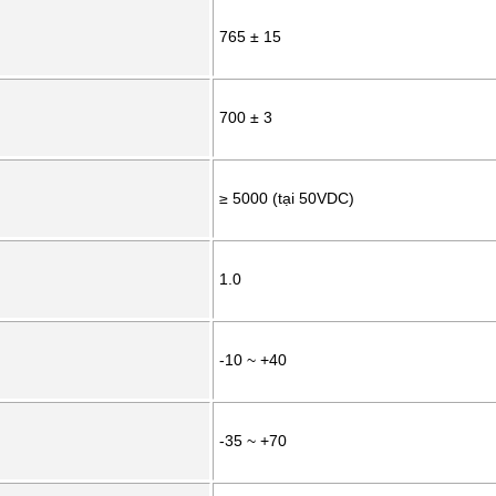
765 ± 15
700 ± 3
≥ 5000 (tại 50VDC)
1.0
-10 ~ +40
-35 ~ +70