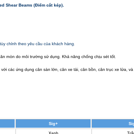
ed Shear Beams (Điểm cắt kép).
tùy chỉnh theo yêu cầu của khách hàng.
g ăn mòn do môi trường sử dụng. Khả năng chống chịu sét tốt.
 với các ứng dụng cân sàn lớn, cân xe tải, cân bồn, cân trục xe lửa, v
Sig+
Si
Xanh
Trắ