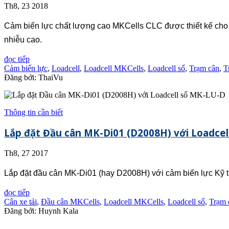
Th8, 23 2018
Cảm biến lực chất lượng cao MKCells CLC được thiết kế cho 
nhiễu cao.
đọc tiếp
Cảm biến lực
,
Loadcell
,
Loadcell MKCells
,
Loadcell số
,
Trạm cân
,
T
Đăng bởi: ThaiVu
Thông tin cần biết
Lắp đặt Đầu cân MK-Di01 (D2008H) với Loadce
Th8, 27 2017
Lắp đặt đầu cân MK-Di01 (hay D2008H) với cảm biến lực Kỹ t
đọc tiếp
Cân xe tải
,
Đầu cân MKCells
,
Loadcell MKCells
,
Loadcell số
,
Trạm 
Đăng bởi: Huynh Kala