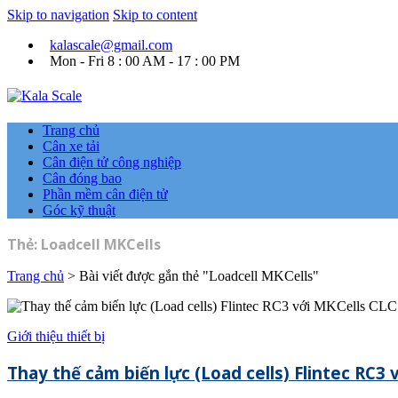
Skip to navigation
Skip to content
kalascale@gmail.com
Mon - Fri 8 : 00 AM - 17 : 00 PM
Kala Scale
Kỹ thuật tự động hóa Ngành cân điện tử.
Trang chủ
Cân xe tải
Cân điện tử công nghiệp
Cân đóng bao
Phần mềm cân điện tử
Góc kỹ thuật
Thẻ:
Loadcell MKCells
Trang chủ
>
Bài viết được gắn thẻ "Loadcell MKCells"
Giới thiệu thiết bị
Thay thế cảm biến lực (Load cells) Flintec RC3 