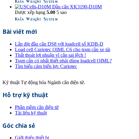
Kala Weight System
Đầu cân XK3190-D10M
Được xếp hạng
5.00
5 sao
Kala Weight System
Bài viết mới
Lắp đặt đầu cân DS8 với loadcell số KDB-D
Load cell Curiotec OIML C6 cho trạm cân xe tải
Thất thoát lợi nhuận vì cân sai lệch !
Trạm cân có nhất thiết phải dùng loadcell OIML?
Tìm hiểu cảm biến lực Curiotec
Kỹ thuật Tự động hóa Ngành cân điện tử.
Hỗ trợ kỹ thuật
Phần mềm cân điện tử
Tài liệu kỹ thuật
Góc chia sẻ
Giới thiệu thiết bị