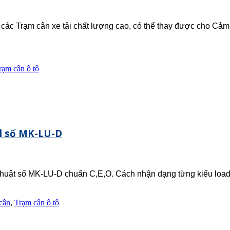
các Trạm cân xe tải chất lượng cao, có thể thay được cho Cả
rạm cân ô tô
ll số MK-LU-D
huật số MK-LU-D chuẩn C,E,O. Cách nhận dạng từng kiểu loadce
cân
,
Trạm cân ô tô