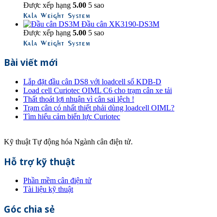
Được xếp hạng
5.00
5 sao
Kala Weight System
Đầu cân XK3190-DS3M
Được xếp hạng
5.00
5 sao
Kala Weight System
Bài viết mới
Lắp đặt đầu cân DS8 với loadcell số KDB-D
Load cell Curiotec OIML C6 cho trạm cân xe tải
Thất thoát lợi nhuận vì cân sai lệch !
Trạm cân có nhất thiết phải dùng loadcell OIML?
Tìm hiểu cảm biến lực Curiotec
Kỹ thuật Tự động hóa Ngành cân điện tử.
Hỗ trợ kỹ thuật
Phần mềm cân điện tử
Tài liệu kỹ thuật
Góc chia sẻ