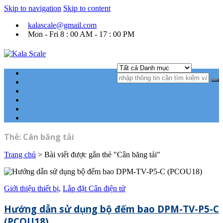
Skip to navigation
Skip to content
kalascale@gmail.com
Mon - Fri 8 : 00 AM - 17 : 00 PM
Kala Scale
Kỹ thuật tự động hóa Ngành cân điện tử.
Trang chủ
Cân xe tải
Cân điện tử công nghiệp
Cân đóng bao
Phần mềm cân điện tử
Góc kỹ thuật
Thẻ:
Cân băng tải
Trang chủ
>
Bài viết được gắn thẻ "Cân băng tải"
Giới thiệu thiết bị
,
Lắp đặt Cân điện tử
Hướng dẫn sử dụng bộ đếm bao DPM-TV-P5-C
(PCOU18)