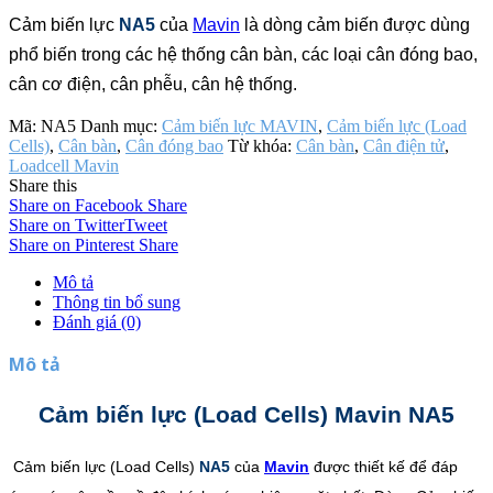
Cảm biến lực
NA5
của
Mavin
là dòng cảm biến được dùng
phổ biến trong các hệ thống cân bàn, các loại cân đóng bao,
cân cơ điện, cân phễu, cân hệ thống.
Mã:
NA5
Danh mục:
Cảm biến lực MAVIN
,
Cảm biến lực (Load
Cells)
,
Cân bàn
,
Cân đóng bao
Từ khóa:
Cân bàn
,
Cân điện tử
,
Loadcell Mavin
Share this
Share on Facebook
Share
Share on Twitter
Tweet
Share on Pinterest
Share
Mô tả
Thông tin bổ sung
Đánh giá (0)
Mô tả
Cảm biến lực (Load Cells) Mavin NA5
Cảm biến lực (Load Cells)
NA5
của
Mavin
được thiết kế để đáp