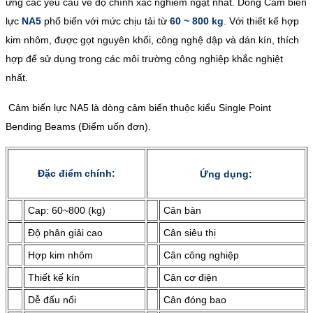
ứng các yêu cầu về độ chính xác nghiêm ngặt nhất. Dòng Cảm biến
lực
NA5
phổ biến với mức chịu tải từ
60 ~ 800 kg
. Với thiết kế hợp
kim nhôm, được gọt nguyên khối, công nghệ dập và dán kín, thích
hợp để sử dụng trong các môi trường công nghiệp khắc nghiệt
nhất.
Cảm biến lực NA5 là dòng cảm biến thuộc kiểu Single Point
Bending Beams (Điểm uốn đơn).
Đặc điểm chính:
Ứng dụng:
Cap: 60~800 (kg)
Cân bàn
Độ phân giải cao
Cân siêu thị
Hợp kim nhôm
Cân công nghiệp
Thiết kế kín
Cân cơ điện
Dễ đấu nối
Cân đóng bao