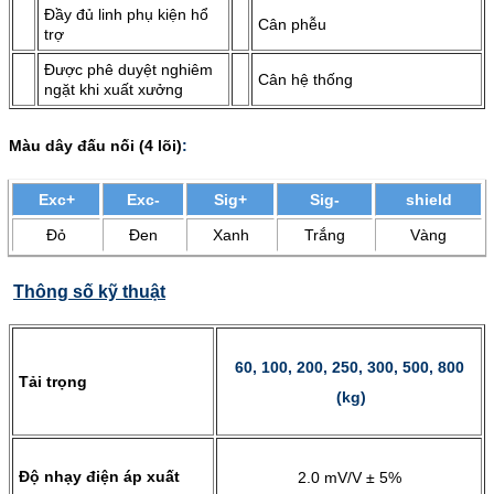
Đầy đủ linh phụ kiện hổ
Cân phễu
trợ
Được phê duyệt nghiêm
Cân hệ thống
ngặt khi xuất xưởng
Màu dây đấu nối (4 lõi)
:
Exc+
Exc-
Sig+
Sig-
shield
Đỏ
Đen
Xanh
Trắng
Vàng
Thông số kỹ thuật
60, 100, 200, 250, 300, 500, 800
Tải trọng
(kg)
Độ nhạy điện áp xuất
2.0 mV/V ± 5%