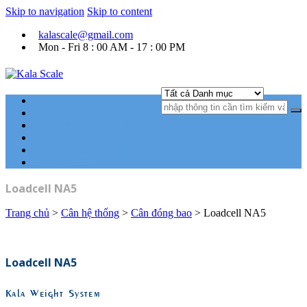
Skip to navigation
Skip to content
kalascale@gmail.com
Mon - Fri 8 : 00 AM - 17 : 00 PM
Kala Scale
Kỹ thuật tự động hóa Ngành cân điện tử.
Trang chủ
Cân xe tải
Cân điện tử công nghiệp
Cân đóng bao
Phần mềm cân điện tử
Góc kỹ thuật
Loadcell NA5
Trang chủ
>
Cân hệ thống
>
Cân đóng bao
> Loadcell NA5
Loadcell NA5
Kala Weight System