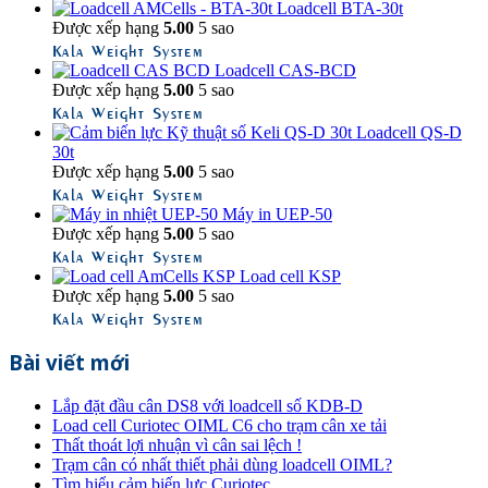
Loadcell BTA-30t
Được xếp hạng
5.00
5 sao
Kala Weight System
Loadcell CAS-BCD
Được xếp hạng
5.00
5 sao
Kala Weight System
Loadcell QS-D
30t
Được xếp hạng
5.00
5 sao
Kala Weight System
Máy in UEP-50
Được xếp hạng
5.00
5 sao
Kala Weight System
Load cell KSP
Được xếp hạng
5.00
5 sao
Kala Weight System
Bài viết mới
Lắp đặt đầu cân DS8 với loadcell số KDB-D
Load cell Curiotec OIML C6 cho trạm cân xe tải
Thất thoát lợi nhuận vì cân sai lệch !
Trạm cân có nhất thiết phải dùng loadcell OIML?
Tìm hiểu cảm biến lực Curiotec