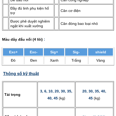
Dễ đấu nối
Cân công nghiệp
Đầy đủ linh phụ kiện hổ
Cân cơ điện
trợ
Được phê duyệt nghiêm
Cân đóng bao loại nhỏ
ngặt khi xuất xưởng
Màu dây đấu nối (4 lõi)
:
Exc+
Exc-
Sig+
Sig-
shield
Đỏ
Đen
Xanh
Trắng
Vàng
Thông số kỹ thuật
3, 6, 10, 20, 30, 35,
20, 30, 35, 40,
Tải trọng
40, 45
(kg)
45
(kg)