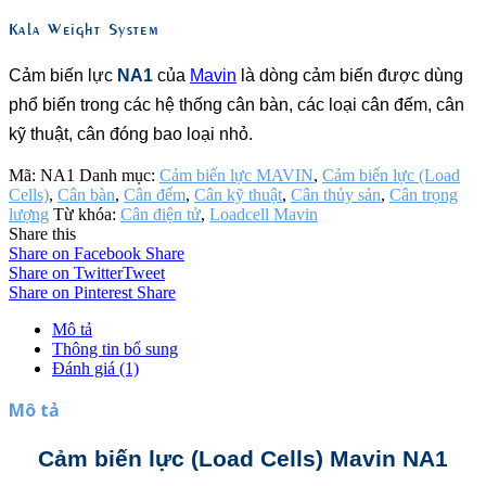
Kala Weight System
Cảm biến lực
NA1
của
Mavin
là dòng cảm biến được dùng
phổ biến trong các hệ thống cân bàn, các loại cân đếm, cân
kỹ thuật, cân đóng bao loại nhỏ.
Mã:
NA1
Danh mục:
Cảm biến lực MAVIN
,
Cảm biến lực (Load
Cells)
,
Cân bàn
,
Cân đếm
,
Cân kỹ thuật
,
Cân thủy sản
,
Cân trọng
lượng
Từ khóa:
Cân điện tử
,
Loadcell Mavin
Share this
Share on Facebook
Share
Share on Twitter
Tweet
Share on Pinterest
Share
Mô tả
Thông tin bổ sung
Đánh giá (1)
Mô tả
Cảm biến lực (Load Cells) Mavin NA1