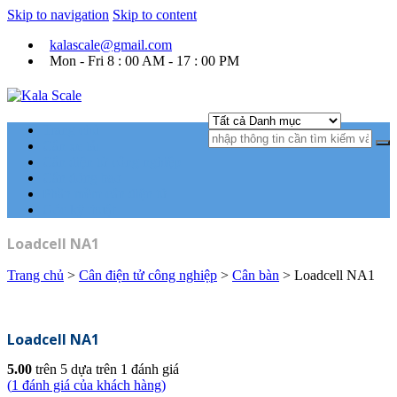
Skip to navigation
Skip to content
kalascale@gmail.com
Mon - Fri 8 : 00 AM - 17 : 00 PM
Kala Scale
Kỹ thuật tự động hóa Ngành cân điện tử.
Trang chủ
Cân xe tải
Cân điện tử công nghiệp
Cân đóng bao
Phần mềm cân điện tử
Góc kỹ thuật
Loadcell NA1
Trang chủ
>
Cân điện tử công nghiệp
>
Cân bàn
> Loadcell NA1
Loadcell NA1
5.00
trên 5 dựa trên
1
đánh giá
(
1
đánh giá của khách hàng)