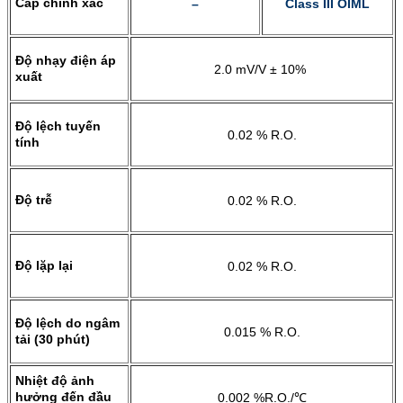
Cấp chính xác
–
Class III OIML
Độ nhạy điện áp
2.0 mV/V ± 10%
xuất
Độ lệch tuyến
0.02 % R.O.
tính
Độ trễ
0.02 % R.O.
Độ lặp lại
0.02 % R.O.
Độ lệch do ngâm
0.015 % R.O.
tải (30 phút)
Nhiệt độ ảnh
hưởng đến đầu
0.002 %R.O./℃