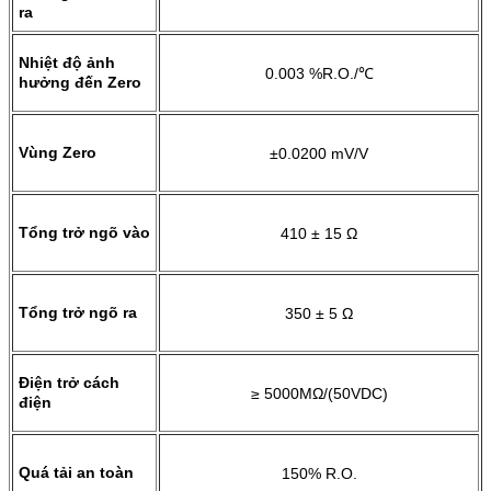
ra
Nhiệt độ ảnh
0.003 %R.O./℃
hưởng đến Zero
Vùng Zero
±0.0200 mV/V
Tổng trở ngõ vào
410 ± 15 Ω
Tổng trở ngõ ra
350 ± 5 Ω
Điện trở cách
≥ 5000MΩ/(50VDC)
điện
Quá tải an toàn
150% R.O.