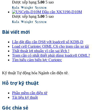
Được xếp hạng
5.00
5 sao
Kala Weight System
Đầu cân XK3190-D10M
Được xếp hạng
5.00
5 sao
Kala Weight System
Bài viết mới
Lắp đặt đầu cân DS8 với loadcell số KDB-D
Load cell Curiotec OIML C6 cho trạm cân xe tải
Thất thoát lợi nhuận vì cân sai lệch !
Trạm cân có nhất thiết phải dùng loadcell OIML?
Tìm hiểu cảm biến lực Curiotec
Kỹ thuật Tự động hóa Ngành cân điện tử.
Hỗ trợ kỹ thuật
Phần mềm cân điện tử
Tài liệu kỹ thuật
Góc chia sẻ