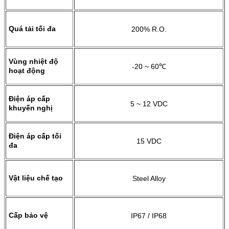
Quá tải tối đa
200% R.O.
Vùng nhiệt độ
-20 ~ 60℃
hoạt động
Điện áp cấp
5 ~ 12 VDC
khuyến nghị
Điện áp cấp tối
15 VDC
đa
Vật liệu chế tạo
Steel Alloy
Cấp bảo vệ
IP67 / IP68