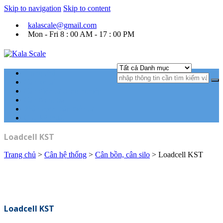
Skip to navigation
Skip to content
kalascale@gmail.com
Mon - Fri 8 : 00 AM - 17 : 00 PM
Kala Scale
Kỹ thuật tự động hóa Ngành cân điện tử.
Trang chủ
Cân xe tải
Cân điện tử công nghiệp
Cân đóng bao
Phần mềm cân điện tử
Góc kỹ thuật
Loadcell KST
Trang chủ
>
Cân hệ thống
>
Cân bồn, cân silo
> Loadcell KST
Loadcell KST