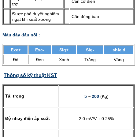
Cân cơ điện
trợ
Được phê duyệt nghiêm
Cân đóng bao
ngặt khi xuất xưởng
Màu dây đấu nối :
Exc+
Exc-
Sig+
Sig-
shield
Đỏ
Đen
Xanh
Trắng
Vàng
Thông số kỹ thuật KST
Tải trọng
5
~
200
(Kg)
Độ nhạy điện áp xuất
2.0 mV/V ± 0.25%