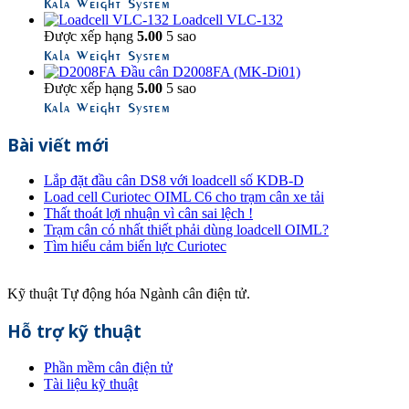
Kala Weight System
Loadcell VLC-132
Được xếp hạng
5.00
5 sao
Kala Weight System
Đầu cân D2008FA (MK-Di01)
Được xếp hạng
5.00
5 sao
Kala Weight System
Bài viết mới
Lắp đặt đầu cân DS8 với loadcell số KDB-D
Load cell Curiotec OIML C6 cho trạm cân xe tải
Thất thoát lợi nhuận vì cân sai lệch !
Trạm cân có nhất thiết phải dùng loadcell OIML?
Tìm hiểu cảm biến lực Curiotec
Kỹ thuật Tự động hóa Ngành cân điện tử.
Hỗ trợ kỹ thuật
Phần mềm cân điện tử
Tài liệu kỹ thuật