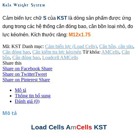
Kala Weight System
Cảm biến lực chữ
S
của
KST
là dòng sản phẩm được ứng
dụng trong các hệ thống cân đóng bao, cân bồn loại nhỏ, đo
lực kéo/nén. Kích thước răng:
M12x1.75
Mã:
KST
Danh mục:
Cảm biến lực (Load Cells)
,
Cân bồn, cân silo
,
Cân đóng bao
,
Cân kiểm tra lực kéo/nén
Từ khóa:
AMCells
,
Cân
bồn
,
Cân đóng bao
,
Loadcell AMCells
Share this
Share on Facebook
Share
Share on Twitter
Tweet
Share on Pinterest
Share
Mô tả
Thông tin bổ sung
Đánh giá (0)
Mô tả
Load Cells A
m
Cells
KST