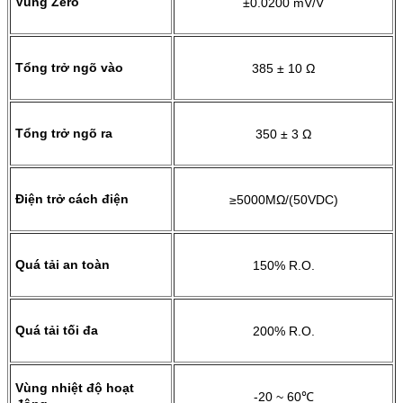
Vùng Zero
±0.0200 mV/V
Tổng trở ngõ vào
385 ± 10 Ω
Tổng trở ngõ ra
350 ± 3 Ω
Điện trở cách điện
≥5000MΩ/(50VDC)
Quá tải an toàn
150% R.O.
Quá tải tối đa
200% R.O.
Vùng nhiệt độ hoạt
-20 ~ 60℃