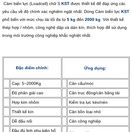
Cảm biến lực (Loadcell) chữ S
KST
được thiết kế để đáp ứng các
yêu cầu về độ chính xác nghiêm ngặt nhất. Dòng Cảm biến lực
KST
phổ biến với mức chịu tải tối đa từ
5 kg
đến
2000 kg
. Với thiết kế
thép hợp / nhôm, công nghệ dập và dán kín, thích hợp để sử dụng
trong môi trường công nghiệp khắc nghiệt nhất.
Đặc điểm chính:
Ứng dụng:
Cap: 5~2000Kg
Cân cẩu/móc
Độ phân giải cao
Cân trục động/cân băng tải
Hợp kim nhôm
Kiểm tra lực kéo/nén
Thiết kế kín
Cân bồn loại nhỏ
Dễ đấu nối
Cân công nghiệp
Đầy đủ linh phụ kiện hổ