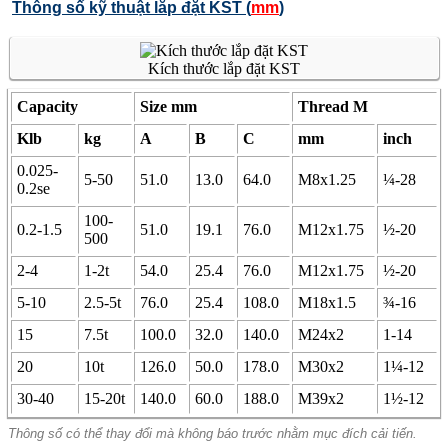
Thông số kỹ thuật lắp đặt KST (
mm
)
Kích thước lắp đặt KST
Capacity
Size mm
Thread M
Klb
kg
A
B
C
mm
inch
0.025-
5-50
51.0
13.0
64.0
M8x1.25
¼-28
0.2se
100-
0.2-1.5
51.0
19.1
76.0
M12x1.75
½-20
500
2-4
1-2t
54.0
25.4
76.0
M12x1.75
½-20
5-10
2.5-5t
76.0
25.4
108.0
M18x1.5
¾-16
15
7.5t
100.0
32.0
140.0
M24x2
1-14
20
10t
126.0
50.0
178.0
M30x2
1¼-12
30-40
15-20t
140.0
60.0
188.0
M39x2
1½-12
Thông số có thể thay đổi mà không báo trước nhằm mục đích cải tiến.