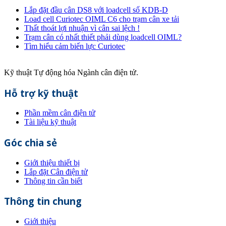
Lắp đặt đầu cân DS8 với loadcell số KDB-D
Load cell Curiotec OIML C6 cho trạm cân xe tải
Thất thoát lợi nhuận vì cân sai lệch !
Trạm cân có nhất thiết phải dùng loadcell OIML?
Tìm hiểu cảm biến lực Curiotec
Kỹ thuật Tự động hóa Ngành cân điện tử.
Hỗ trợ kỹ thuật
Phần mềm cân điện tử
Tài liệu kỹ thuật
Góc chia sẻ
Giới thiệu thiết bị
Lắp đặt Cân điện tử
Thông tin cần biết
Thông tin chung
Giới thiệu