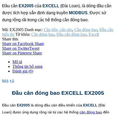
Đầu cân
EX2005
của
EXCELL
(Đài Loan), là dòng đầu cân
được tích hợp sẳn định dạng truyền
MODBUS
. Được sử
dụng rộng rãi trong các hệ thống cân đóng bao.
Mã:
EX2005
Danh mục:
Cân bồn, cân silo
,
Cân đóng bao
,
Đầu cân
hiển thị
Từ khóa:
Cân đóng bao
,
Đầu cân đóng bao
,
Excell
Share this
Share on Facebook
Share
Share on Twitter
Tweet
Share on Pinterest
Share
Mô tả
Thông tin bổ sung
Đánh giá (0)
Mô tả
Đầu cân đóng bao EXCELL EX2005
Đầu cân
EX2005
là dòng đầu cân điều khiển của
EXCELL
(Đài
Loan) được ứng dụng rộng rải từ các hệ thống
cân đóng bao
đến