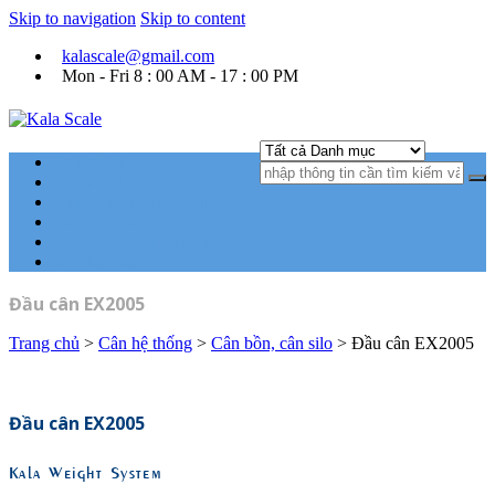
Skip to navigation
Skip to content
kalascale@gmail.com
Mon - Fri 8 : 00 AM - 17 : 00 PM
Kala Scale
Kỹ thuật tự động hóa Ngành cân điện tử.
Trang chủ
Cân xe tải
Cân điện tử công nghiệp
Cân đóng bao
Phần mềm cân điện tử
Góc kỹ thuật
Đầu cân EX2005
Trang chủ
>
Cân hệ thống
>
Cân bồn, cân silo
> Đầu cân EX2005
Đầu cân EX2005
Kala Weight System