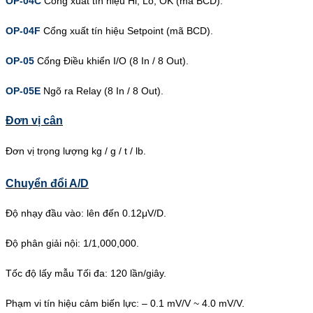
OP-04C
Cổng xuất tín hiệu Hi, Lo, OK (mã BCD).
OP-04F
Cổng xuất tín hiệu Setpoint (mã BCD).
OP-05
Cổng Điều khiển I/O (8 In / 8 Out).
OP-05E
Ngõ ra Relay (8 In / 8 Out).
Đơn vị cân
Đơn vị trọng lượng kg / g / t / lb.
Chuyển đổi A/D
Độ nhạy đầu vào: lên đến 0.12μV/D.
Độ phân giải nội: 1/1,000,000.
Tốc độ lấy mẫu Tối đa: 120 lần/giây.
Phạm vi tín hiệu cảm biến lực: – 0.1 mV/V ~ 4.0 mV/V.