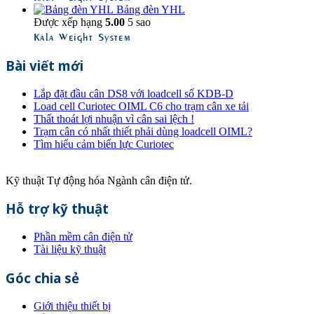
Bảng đèn YHL
Được xếp hạng
5.00
5 sao
Kala Weight System
Bài viết mới
Lắp đặt đầu cân DS8 với loadcell số KDB-D
Load cell Curiotec OIML C6 cho trạm cân xe tải
Thất thoát lợi nhuận vì cân sai lệch !
Trạm cân có nhất thiết phải dùng loadcell OIML?
Tìm hiểu cảm biến lực Curiotec
Kỹ thuật Tự động hóa Ngành cân điện tử.
Hỗ trợ kỹ thuật
Phần mềm cân điện tử
Tài liệu kỹ thuật
Góc chia sẻ
Giới thiệu thiết bị