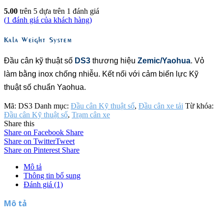
5.00
trên 5 dựa trên
1
đánh giá
(
1
đánh giá của khách hàng)
Kala Weight System
Đầu cân kỹ thuật số
DS3
thương hiệu
Zemic/Yaohua
. Vỏ
làm bằng inox chống nhiễu. Kết nối với cảm biến lực Kỹ
thuật số chuẩn Yaohua.
Mã:
DS3
Danh mục:
Đầu cân Kỹ thuật số
,
Đầu cân xe tải
Từ khóa:
Đầu cân Kỹ thuật số
,
Trạm cân xe
Share this
Share on Facebook
Share
Share on Twitter
Tweet
Share on Pinterest
Share
Mô tả
Thông tin bổ sung
Đánh giá (1)
Mô tả