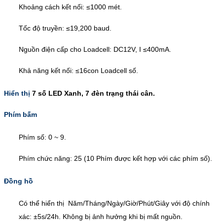
Khoảng cách kết nối: ≤1000 mét.
Tốc độ truyền: ≤19,200 baud.
Nguồn điện cấp cho Loadcell: DC12V, I ≤400mA.
Khả năng kết nối: ≤16con Loadcell số.
Hiển thị
7 số LED Xanh, 7 đèn trạng thái cân.
Phím bấm
Phím số: 0 ~ 9.
Phím chức năng: 25 (10 Phím được kết hợp với các phím số).
Đồng hồ
Có thể hiển thị Năm/Tháng/Ngày/Giờ/Phút/Giây
với độ chính
xác: ±5s/24h. Không bị ảnh hưởng khi bị mất nguồn.