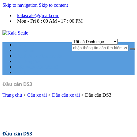
Skip to navigation
Skip to content
kalascale@gmail.com
Mon - Fri 8 : 00 AM - 17 : 00 PM
Kala Scale
Kỹ thuật tự động hóa Ngành cân điện tử.
Trang chủ
Cân xe tải
Cân điện tử công nghiệp
Cân đóng bao
Phần mềm cân điện tử
Góc kỹ thuật
Đầu cân DS3
Trang chủ
>
Cân xe tải
>
Đầu cân xe tải
> Đầu cân DS3
Đầu cân DS3