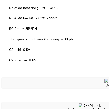
Nhiệt độ hoạt động: 0°C ~ 40°C.
Nhiệt độ lưu trữ: -25°C ~ 55°C.
Độ ẩm: ≤ 85%RH.
Thời gian ổn định sau khởi động: ≤ 30 phút.
Cầu chì: 0.5A.
Cấp bảo vệ: IP65.
M